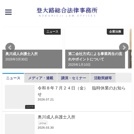
toggle
navigation
ニュース
企業法務
奥川成人弁護士入所
第二会社方式による事業再生の流
れやポイントについて
2026年3月30日
2
2025年1月10日
ニュース
メディア・連載
講演・セミナー
活動実績等
令和８年７月２４日（金） 臨時休業のお知ら
せ
2026.07.21
ニュース
奥川成人弁護士入所
pickup
2026.03.30